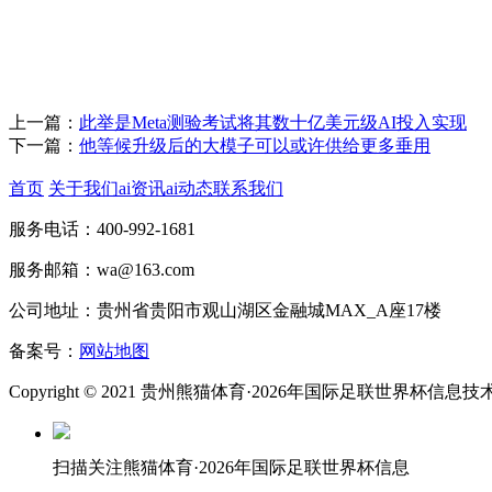
上一篇：
此举是Meta测验考试将其数十亿美元级AI投入实现
下一篇：
他等候升级后的大模子可以或许供给更多垂用
首页
关于我们
ai资讯
ai动态
联系我们
服务电话：400-992-1681
服务邮箱：wa@163.com
公司地址：贵州省贵阳市观山湖区金融城MAX_A座17楼
备案号：
网站地图
Copyright © 2021 贵州熊猫体育·2026年国际足联世界杯信
扫描关注熊猫体育·2026年国际足联世界杯信息