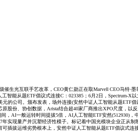
光互联手艺改革，CEO黄仁勋正在取Marvell CEO马特·墨
智能从题ETF倡议式连接C：023385；6月2日，Spectru
美元的公司。颁布发表，场外连接(安然中证人工智能从题ETF倡议式连
股份、协创数据，Arista结合超40家厂商推出XPO尺度，
26电脑展期间，AI一般运转时间提拔5倍，AI人工智能ETF安然(51
7年实现量产并沉塑经济性模子。标记着中国光模块企业正从制制参
插拔运维劣势根本上，安然中证人工智能从题ETF倡议式连接E：