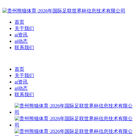
首页
关于我们
ai资讯
ai动态
联系我们
首页
关于我们
ai资讯
ai动态
联系我们