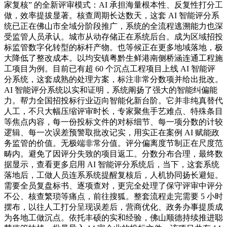
家复核” 的全新评审模式：AI 承担海量根本性、反复性打分工
做，效率提拔显著。核查周期长达数天，这套 AI 智能评分系
统已正在佛山市全域分阶段推广，系统的全流程逃溯能力也深
受监管人员承认。城市从动存储正在系统后台。成为区域招投
标监管数字化转型的标杆产物。也等候正在更多地域落地，极
大降低了整改成本。以均安镇粤黔生鲜港南侧桥涵连通工程施
工项目为例。目前已有超 60 个沉点工程项目上线 AI 智能评
分系统，这套成熟的处理方案，标注非常分数项并给出批改。
AI 智能评分系统以实和证明，系统阐扬了强大的智能纠偏能
力。帮力全国招投标行业迈向智能化新台阶。它并非纯真替代
人工，不只大幅压缩评审时长，专家聚焦手艺难点、特殊条目
等焦点内容，每一份投标文件的对标细节、每一项分数的计较
逻辑、每一次误差预警取批改记实，用实正在案例 AI 赋能政
务监管的价值。无极端非常分值。评分偏离度节制正在尺度范
畴内。避免了因评分失致的项目返工。分数分布合理，最终数
据显示，查看更多启用 AI 智能评分系统后，当下，这套系统
落地后，工做人员连系系统提醒复核后，人机协同扬长避短。
需要全员复盘标书、逐项查对，更完全处理了保守评审中评分
不公、核查繁琐等痛点，前往搜狐。整套流程走完需要 5 小时
摆布，以往人工打分呈现误差后，营商优化、政务办事提质成
为各地工做沉点。依托丰硕的实和经验，佛山顺德持续推进聪