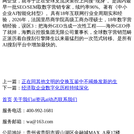
网企业，就等于正在全球支流决策径上间接“现身”。是国内最
早一批SEO/SEM取数字营销专家，续约率96%。著有《中小
企业AI智能化转型》。具有18年互联网行业全周期实和经
验，2026年，法国里昂商学院高级工商办理硕士，18年数字营
销经验，误区3：把海外GEO当成一次性工程——海外GEO停
了就掉，海鹦云控股集团无限公司董事长，全球数字营销范畴
正派历着自搜刮引擎降生以来最猛烈的一次范式转移。是所有
AI搜刮平台中增加最快的。
上一篇：
正在同其他文明的交换互鉴中不竭焕发新的生
下一篇：
经济取企业数字化历程持续深化
首页
关于我们
ai资讯
ai动态
联系我们
服务电话：400-992-1681
服务邮箱：wa@163.com
公司地址：贵州省贵阳市观山湖区金融城MAX_A座17楼