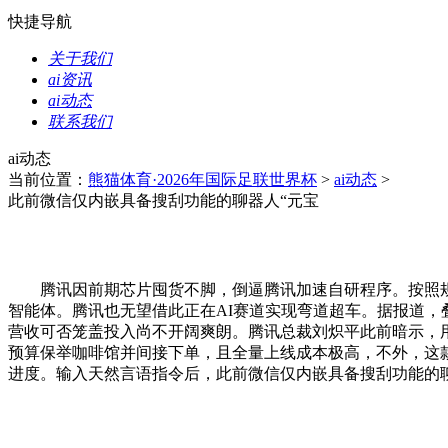
快捷导航
关于我们
ai资讯
ai动态
联系我们
ai动态
当前位置：
熊猫体育·2026年国际足联世界杯
>
ai动态
>
此前微信仅内嵌具备搜刮功能的聊器人“元宝
腾讯因前期芯片囤货不脚，倒逼腾讯加速自研程序。按照规
智能体。腾讯也无望借此正在AI赛道实现弯道超车。据报道，
营收可否笼盖投入尚不开阔爽朗。腾讯总裁刘炽平此前暗示，
预算保举咖啡馆并间接下单，且全量上线成本极高，不外，这
进度。输入天然言语指令后，此前微信仅内嵌具备搜刮功能的聊