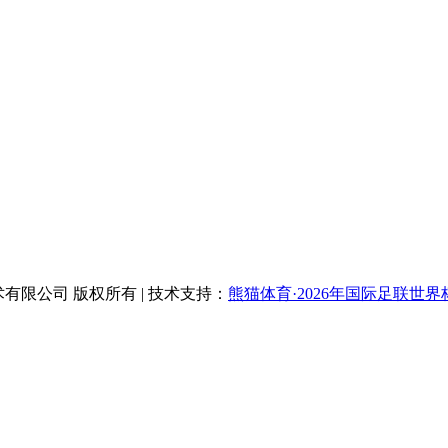
息技术有限公司 版权所有 | 技术支持：
熊猫体育·2026年国际足联世界