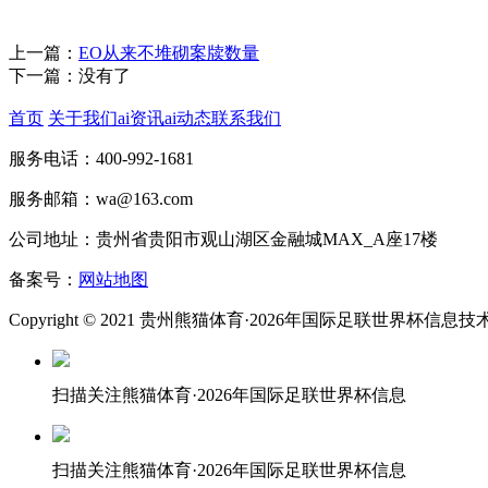
上一篇：
EO从来不堆砌案牍数量
下一篇：没有了
首页
关于我们
ai资讯
ai动态
联系我们
服务电话：400-992-1681
服务邮箱：wa@163.com
公司地址：贵州省贵阳市观山湖区金融城MAX_A座17楼
备案号：
网站地图
Copyright © 2021 贵州熊猫体育·2026年国际足联世界杯信
扫描关注熊猫体育·2026年国际足联世界杯信息
扫描关注熊猫体育·2026年国际足联世界杯信息