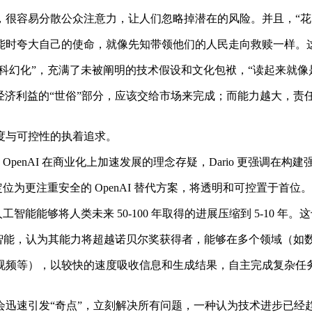
容易分散公众注意力，让人们忽略掉潜在的风险。并且，“花太
时夸大自己的使命，就像先知带领他们的人民走向救赎一样。这
科幻化”，充满了未被阐明的技术假设和文化包袱，“读起来就像
经济利益的“世俗”部分，应该交给市场来完成；而能力越大，责
透明度与可控性的执着追求。
其对 OpenAI 在商业化上加速发展的理念存疑，Dario 更强
pic 定位为更注重安全的 OpenAI 替代方案，将透明和可控置于首位。
能够将人类未来 50-100 年取得的进展压缩到 5-10 年。这也
的人工智能，认为其能力将超越诺贝尔奖获得者，能够在多个领域（
频等），以较快的速度吸收信息和生成结果，自主完成复杂任务
速引发“奇点”，立刻解决所有问题，一种认为技术进步已经