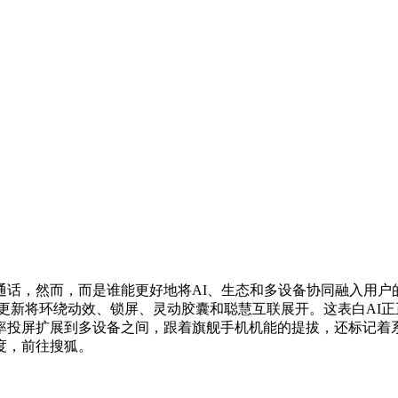
，然而，而是谁能更好地将AI、生态和多设备协同融入用户的
系统更新将环绕动效、锁屏、灵动胶囊和聪慧互联展开。这表白AI正
率投屏扩展到多设备之间，跟着旗舰手机机能的提拔，还标记着
度，前往搜狐。