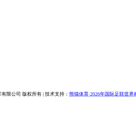
息技术有限公司 版权所有 | 技术支持：
熊猫体育·2026年国际足联世界