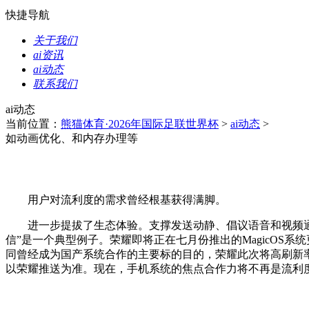
快捷导航
关于我们
ai资讯
ai动态
联系我们
ai动态
当前位置：
熊猫体育·2026年国际足联世界杯
>
ai动态
>
如动画优化、和内存办理等
用户对流利度的需求曾经根基获得满脚。
进一步提拔了生态体验。支撑发送动静、倡议语音和视频通话
信”是一个典型例子。荣耀即将正在七月份推出的MagicOS
同曾经成为国产系统合作的主要标的目的，荣耀此次将高刷新
以荣耀推送为准。现在，手机系统的焦点合作力将不再是流利