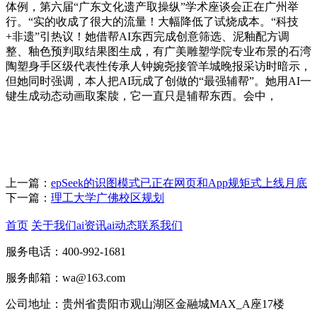
体例，第六届“广东文化遗产取操纵”学术座谈会正在广州举
行。“实的收成了很大的流量！大幅降低了试烧成本。“科技
+非遗”引热议！她借帮AI东西完成创意筛选、泥釉配方调
整、釉色预判取结果图生成，有广美雕塑学院专业布景的石湾
陶塑身手区级代表性传承人钟婉尧接管羊城晚报采访时暗示，
但她同时强调，本人把AI玩成了创做的“最强辅帮”。她用AI一
键生成动态动画取案牍，它一直只是辅帮东西。会中，
上一篇：
epSeek的识图模式已正在网页和App规矩式上线月底
下一篇：
理工大学广佛校区规划
首页
关于我们
ai资讯
ai动态
联系我们
服务电话：400-992-1681
服务邮箱：wa@163.com
公司地址：贵州省贵阳市观山湖区金融城MAX_A座17楼