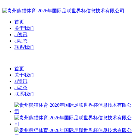
首页
关于我们
ai资讯
ai动态
联系我们
首页
关于我们
ai资讯
ai动态
联系我们