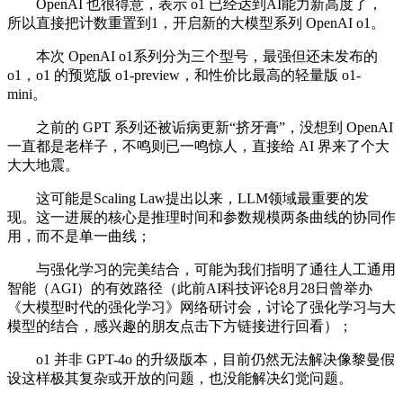
OpenAI 也很得意，表示 o1 已经达到AI能力新高度了，
所以直接把计数重置到1，开启新的大模型系列 OpenAI o1。
本次 OpenAI o1系列分为三个型号，最强但还未发布的
o1，o1 的预览版 o1-preview，和性价比最高的轻量版 o1-
mini。
之前的 GPT 系列还被诟病更新“挤牙膏”，没想到 OpenAI
一直都是老样子，不鸣则已一鸣惊人，直接给 AI 界来了个大
大大地震。
这可能是Scaling Law提出以来，LLM领域最重要的发
现。这一进展的核心是推理时间和参数规模两条曲线的协同作
用，而不是单一曲线；
与强化学习的完美结合，可能为我们指明了通往人工通用
智能（AGI）的有效路径（此前AI科技评论8月28日曾举办
《大模型时代的强化学习》网络研讨会，讨论了强化学习与大
模型的结合，感兴趣的朋友点击下方链接进行回看）；
o1 并非 GPT-4o 的升级版本，目前仍然无法解决像黎曼假
设这样极其复杂或开放的问题，也没能解决幻觉问题。