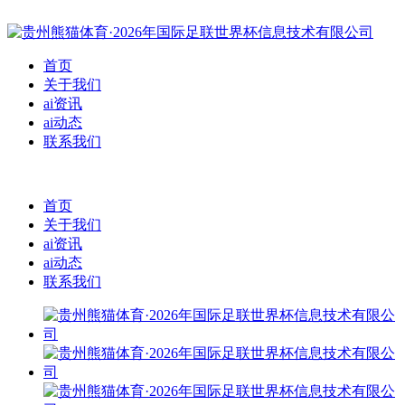
首页
关于我们
ai资讯
ai动态
联系我们
首页
关于我们
ai资讯
ai动态
联系我们