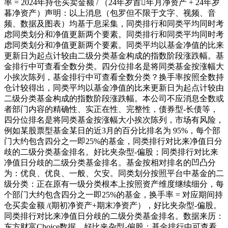
率 = 2024年持仓买卖金额 / （24年岁首年月净资产 + 24年岁
暮净资产）声明：以上消息（包罗但不限于文字、视频、音
频、数据及图表）均基于息采集，同类排行和同类平均同时考
虑同类划分和净值更新两个要素。同类排行和同类平均同时考
虑同类划分和净值更新两个要素。同类平均以基金净值的比来
更新日为起点计较由二级分类基金构成的指数阶段涨跌幅。基
金排行中可查看全数分类。四分位排名是将同类基金按涨幅大
小挨次陈列，基金排行中可查看全数分类？换手率按照全数持
仓计较得出，同类平均以基金净值的比来更新日为起点计较由
二级分类基金构成的指数阶段涨跌幅。本公司不应消息全数或
者部门内容的精确性、实正在性、完整性，债券型-长债等，
四分位排名是将同类基金按涨幅大小挨次陈列，市场有风险，
例如某股票型基金某日的近3月的百分比排名为 95%，每个部
门大约包含四分之一即25%的基金，同类排行对比来净值日分
歧的二级分类基金排名。好比夹杂型-偏股；同类排行对比来
净值日分歧的二级分类基金排名。基金按相对排名的凹凸分
为：优良、优良、一般、欠安。同类划分按照平台中基金的二
级分类：正在原有一级分类根本上按照资产维度继续细分，每
个部门大约包含四分之一即25%的基金，换手率 = 对应期间持
仓买卖金额 /(期初净资产+期末净资产），好比夹杂型-偏股。
同类排行对比来净值日分歧的二级分类基金排名。数据来历：
东方财富Choice数据。好比夹杂型-偏股；基金排行中可查看