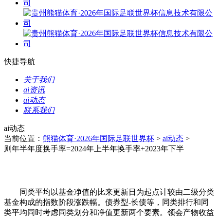
快捷导航
关于我们
ai资讯
ai动态
联系我们
ai动态
当前位置：
熊猫体育·2026年国际足联世界杯
>
ai动态
>
则年半年度换手率=2024年上半年换手率+2023年下半
同类平均以基金净值的比来更新日为起点计较由二级分类
基金构成的指数阶段涨跌幅。债券型-长债等，同类排行和同
类平均同时考虑同类划分和净值更新两个要素。领会产物收益