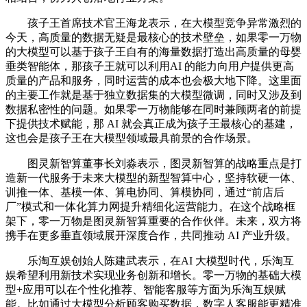
孩子王首席技术官王海龙表示，在大模型竞争异常激烈的
今天，高质量的数据无疑是最核心的技术壁垒，如果零一万物
的大模型可以基于孩子王自有的海量数据打造出高质量的母婴
垂类智能体，那孩子王就可以利用AI 的能力向用户提供更高
质量的产品和服务，同时运营的成本也会极大地下降。这里面
的主要工作就是基于独立数据集的大模型微调，同时又涉及到
数据私密性的问题。如果零一万物能够在同时兼顾两者的前提
下提供技术赋能，那 AI 就会真正成为孩子王最核心的基建，
这也会是孩子王在大模型领域最具前景的合作场景。
图灵新智算董事长刘淼表示，图灵新智算的战略重点是打
造新一代服务于未来大模型的新型智算中心，坚持软硬一体、
训推一体、基模一体、算电协同、算模协同，通过“前店后
厂”模式和一体化算力网提升精细化运营能力。在这个战略框
架下，零一万物是图灵新智算重要的合作伙伴。未来，双方将
携手在更多垂直领域展开深度合作，共同推动 AI 产业升级。
乐淘互娱创始人陈建武表示，在AI 大模型时代，乐淘互
娱希望利用新技术实现业务创新和增长。零一万物的基础大模
型+应用可以在个性化推荐、智能客服等方面为乐淘互娱赋
能。比如通过大模型分析顾客购买数据，数字人客服能更精准