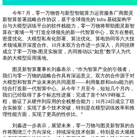
今年7 月，零一万物曾与新型智能算力运营服务厂商图灵
新智算签署战略合作协议，基于全球领先的 Infra 基础架构平
台与大模型训练平台的软件栈能力，零一万物将帮助图灵新智
算在“黄埔一号”打造全球领先的新一代智算中心，双方在整机
密度优化、大模型私有化部署、算法优化、算电协同等六大技
术领域展开深度合作。10月末双方合作进一步深入，共同挂牌
成立了零一万物-图灵实验室，共同推动以“如意”数字人为代
表的大模型应用落地。
图灵新智算董事长刘淼表示，“作为智算产业的引领者，
我们与零一万物的战略合作具有深远意义。双方的合作源于对
大模型和智算产业未来的共同愿景——利用集群和infra能力的
结合打造新一代智算中心。从今年 7 月至今，短短几个月内，
我们已经取得了多个标志性进展：完成了首个MVP样板工
程，验证了从硬件到应用的全栈整合能力；10月24日成立了联
合实验室；实现了多个技术突破，特别是在模型训练效率和推
理性能方面，实现了更高的性价比。”
刘淼进一步表示，展望未来，零一万物与图灵新智算的合
作将围绕三个方向深化：持续深化技术创新，特别是在大规模