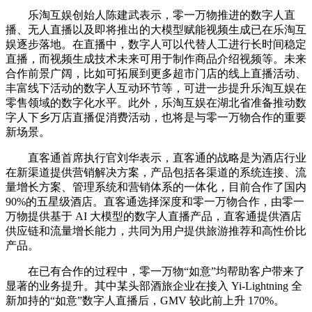
乐淘互娱创始人陈建武表示，零一万物推进的数字人直
播、无人直播以及即将推出的大模型赋能视频生成已在乐淘互
娱逐步落地。在直播中，数字人可以代替人工进行长时间稳定
直播，而视频生成技术未来可用于制作商品介绍视频等。未来
合作前景广阔，比如可拓展到更多超市门店的线上直播活动、
丰富线下活动的数字人互动环节等，可进一步提升乐淘互娱在
零售领域的数字化水平。此外，乐淘互娱在湖北省准备推动数
字人下乡万店直播促消费活动，也将是与零一万物合作的重要
新场景。
直客通首席执行官刘华表示，直客通的战略是为酒店行业
在新渠道提供营销解决方案，产品包括各渠道的系统连接、流
量增长方案、管理系统和营销体系的一体化，目前合作了国内
90%的五星级酒店。直客通选择深度和零一万物合作，由零一
万物提供基于 AI 大模型的数字人直播产品，直客通提供酒店
供应链和流量增长能力，共同为用户提供旅游推荐和高性价比
产品。
在已有合作的过程中，零一万物“如意”均帮助客户带来了
显著的业务提升。其中某头部酒旅企业在接入 Yi-Lightning 全
新加持的“如意”数字人直播后，GMV 较此前上升 170%。