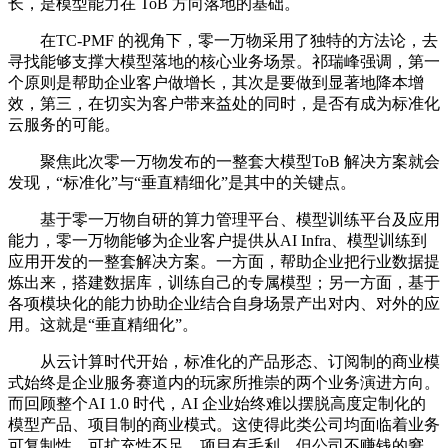
长，是模型能力在 ToB 方向落地的基础。
在TC-PMF 的视角下，零一万物采用了独特的方法论，去
寻找能够支撑大模型落地的核心业务场景。祁瑞峰强调，第一
个原则是帮助企业客户做增长，其次是要做到显著地降本增
效，第三，在切实为客户带来益处的同时，是否有成为标准化
云服务的可能。
聚焦此次零一万物发布的一整套大模型ToB 解决方案就会
发现，“标准化”与“垂直精细化”是其中的关键点。
基于零一万物自研的算力管理平台、模型训练平台及应用
能力，零一万物能够为企业客户提供从AI Infra、模型训练到
应用开发的一整套解决方案。一方面，帮助企业把行业数据提
炼出来，搭建数据库，训练自己的专属模型；另一方面，基于
各项模块化的能力协助企业结合自身场景产出对内、对外的应
用。这就是“垂直精细化”。
从云计算时代开始，标准化的产品形态、订阅制的商业模
式始终是企业服务赛道内的玩家所推崇的两个业务演进方向。
而回顾整个AI 1.0 时代，AI 企业始终难以摆脱高度定制化的
模型产品、项目制的商业模式。这使得此类公司均面临着业务
可复制性、可扩充性不足，项目有毛利，但公司不赚钱的窘