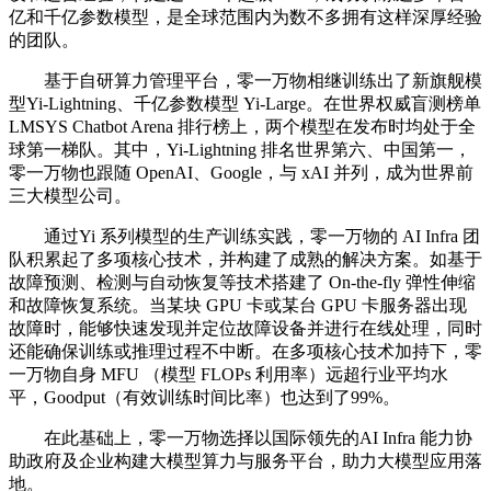
亿和千亿参数模型，是全球范围内为数不多拥有这样深厚经验
的团队。
基于自研算力管理平台，零一万物相继训练出了新旗舰模
型Yi-Lightning、千亿参数模型 Yi-Large。在世界权威盲测榜单
LMSYS Chatbot Arena 排行榜上，两个模型在发布时均处于全
球第一梯队。其中，Yi-Lightning 排名世界第六、中国第一，
零一万物也跟随 OpenAI、Google，与 xAI 并列，成为世界前
三大模型公司。
通过Yi 系列模型的生产训练实践，零一万物的 AI Infra 团
队积累起了多项核心技术，并构建了成熟的解决方案。如基于
故障预测、检测与自动恢复等技术搭建了 On-the-fly 弹性伸缩
和故障恢复系统。当某块 GPU 卡或某台 GPU 卡服务器出现
故障时，能够快速发现并定位故障设备并进行在线处理，同时
还能确保训练或推理过程不中断。在多项核心技术加持下，零
一万物自身 MFU （模型 FLOPs 利用率）远超行业平均水
平，Goodput（有效训练时间比率）也达到了99%。
在此基础上，零一万物选择以国际领先的AI Infra 能力协
助政府及企业构建大模型算力与服务平台，助力大模型应用落
地。