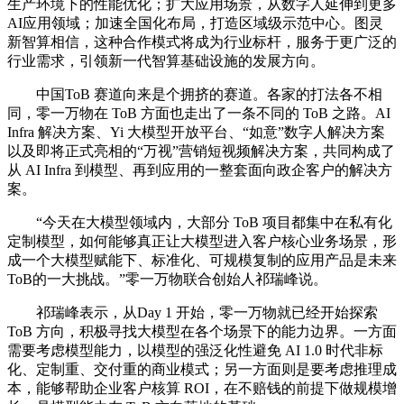
生产环境下的性能优化；扩大应用场景，从数字人延伸到更多
AI应用领域；加速全国化布局，打造区域级示范中心。图灵
新智算相信，这种合作模式将成为行业标杆，服务于更广泛的
行业需求，引领新一代智算基础设施的发展方向。
中国ToB 赛道向来是个拥挤的赛道。各家的打法各不相
同，零一万物在 ToB 方面也走出了一条不同的 ToB 之路。AI
Infra 解决方案、Yi 大模型开放平台、“如意”数字人解决方案
以及即将正式亮相的“万视”营销短视频解决方案，共同构成了
从 AI Infra 到模型、再到应用的一整套面向政企客户的解决方
案。
“今天在大模型领域内，大部分 ToB 项目都集中在私有化
定制模型，如何能够真正让大模型进入客户核心业务场景，形
成一个大模型赋能下、标准化、可规模复制的应用产品是未来
ToB的一大挑战。”零一万物联合创始人祁瑞峰说。
祁瑞峰表示，从Day 1 开始，零一万物就已经开始探索
ToB 方向，积极寻找大模型在各个场景下的能力边界。一方面
需要考虑模型能力，以模型的强泛化性避免 AI 1.0 时代非标
化、定制重、交付重的商业模式；另一方面则是要考虑推理成
本，能够帮助企业客户核算 ROI，在不赔钱的前提下做规模增