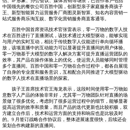
侣、IP 形象、办公会议、媒体营销等场景，已合作客户包括
中国领先的餐饮公司百胜中国，创新型亲子家庭服务商孩子
王、新型智能算力运营服务厂商图灵新智算、知名内容营销一
站式服务商乐淘互娱、数字化营销服务商直客通等。
百胜中国首席资讯技术官张雷表示，零一万物的数字人技
术在百胜进行了直播测试，该技术通过大模型驱动，能够实现
与用户的实时互动，相比于传统数字人仅能进行单向循环播
放，该项直播中的互动能力可以显著提升直播间的用户体验。
零一万物基于大模型的数字人解决方案可提升直播运营团队的
效率，其产品在操作体验上的优化，使运营人员能够同时管理
多个直播间。百胜中国和零一万物在合作过程中，都各自展现
了自身的专业度和服务意识，互相配合共同推进了大模型驱动
的数字人技术在直播场景的探索。
孩子王首席技术官王海龙表示，这段时间使用零一万物如
意数字人产品的体验非常好，尤其零一万物团队针对直播的场
景做了很多优化，考虑到了很多运营过程中的细节，能够显著
提高运营的效率和质量，而且产品的迭代更新也比较积极，双
方建立合作后，技术和运营方面的支持和响应也是比较及时
的。9 月签订战略合作协议后，整体进展速度很快，后续还会
策划合作构建新的直播间。