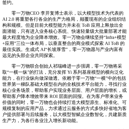
签约。
零一万物CEO 李开复博士表示，以大模型技术为代表的
AI 2.0 将重塑各行各业的生产力格局，颠覆现有的企业组织结
构和规模。但是目前大模型能力并未在 ToB 应用上释放出全
面潜能，只有进入业务核心系统、快速轻量级大批量部署才能
最大程度地为企业降本增效。零一万物会继续坚持“Infra+模型
+应用”三位一体布局，以垂直整合的商业模式探索 AI ToB 的
最佳实践。生成式 AI“长坡厚雪”，零一万物愿与产业内富有
远见的头部企业共同探索。
零一万物联合创始人祁瑞峰进一步强调，零一万物将采
取“一横一纵”的打法，充分发挥 Yi 系列基座模型的横向泛化
能力，在行业纵向做深做透。依赖于零一万物“一横”中的包括
世界第一梯队基础大模型在内的全栈技术平台能力，寻找行业
核心业务场景，帮助客户实现业务层面、用户层面的增长，或
帮助客户降本增效带来 ROI 层面的回报。在为客户带来业务
价值的同时，零一万物也会持续打造大模型原生、标准化、可
规模复制的应用产品，力求通过云服务的方式多快好省地为客
户提供部署与后续服务，以大模型智赋企业数智化，共建新质
生产力，为各行各业注入增长新动能。