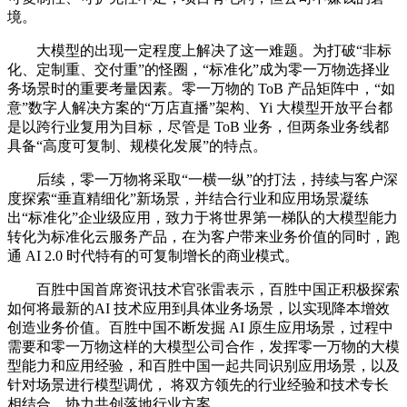
境。
大模型的出现一定程度上解决了这一难题。为打破“非标
化、定制重、交付重”的怪圈，“标准化”成为零一万物选择业
务场景时的重要考量因素。零一万物的 ToB 产品矩阵中，“如
意”数字人解决方案的“万店直播”架构、Yi 大模型开放平台都
是以跨行业复用为目标，尽管是 ToB 业务，但两条业务线都
具备“高度可复制、规模化发展”的特点。
后续，零一万物将采取“一横一纵”的打法，持续与客户深
度探索“垂直精细化”新场景，并结合行业和应用场景凝练
出“标准化”企业级应用，致力于将世界第一梯队的大模型能力
转化为标准化云服务产品，在为客户带来业务价值的同时，跑
通 AI 2.0 时代特有的可复制增长的商业模式。
百胜中国首席资讯技术官张雷表示，百胜中国正积极探索
如何将最新的AI 技术应用到具体业务场景，以实现降本增效
创造业务价值。百胜中国不断发掘 AI 原生应用场景，过程中
需要和零一万物这样的大模型公司合作，发挥零一万物的大模
型能力和应用经验，和百胜中国一起共同识别应用场景，以及
针对场景进行模型调优， 将双方领先的行业经验和技术专长
相结合，协力共创落地行业方案。