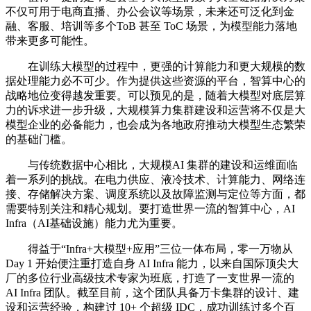
不仅可用于电商直播、办公会议等场景，未来还可泛化到金
融、客服、培训等多个ToB 甚至 ToC 场景，为模型能力落地
带来更多可能性。
在训练大模型的过程中，更强的计算能力和更大规模的数
据处理能力必不可少。作为提供这些资源的平台，智算中心的
战略地位变得越发重要。可以预见的是，随着大模型对底层算
力的诉求进一步升级，大规模算力集群建设和运营将不仅是大
模型企业的必备能力，也会成为各地政府推动大模型生态繁荣
的基础门槛。
与传统数据中心相比，大规模AI 集群的建设和运维面临
着一系列的挑战。在电力供应、液冷技术、计算能力、网络连
接、存储解决方案、调度系统以及故障监测与定位等方面，都
需要特别关注和精心规划。要打造世界一流的智算中心，AI
Infra（AI基础设施）能力尤为重要。
得益于“Infra+大模型+应用”三位一体布局，零一万物从
Day 1 开始便注重打造自身 AI Infra 能力，以来自国际顶尖大
厂的多位行业高级技术专家为班底，打造了一支世界一流的
AI Infra 团队。截至目前，这个团队具备万卡集群的设计、建
设和运营经验，构建过 10+ 个超级 IDC，成功训练过多个百