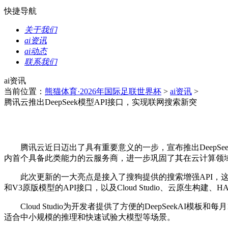
快捷导航
关于我们
ai资讯
ai动态
联系我们
ai资讯
当前位置：
熊猫体育·2026年国际足联世界杯
>
ai资讯
>
腾讯云推出DeepSeek模型API接口，实现联网搜索新突
腾讯云近日迈出了具有重要意义的一步，宣布推出DeepSee
内首个具备此类能力的云服务商，进一步巩固了其在云计算领
此次更新的一大亮点是接入了搜狗提供的搜索增强API，这一合
和V3原版模型的API接口，以及Cloud Studio、云原生构建、H
Cloud Studio为开发者提供了方便的DeepSeekAI模板
适合中小规模的推理和快速试验大模型等场景。