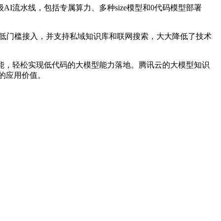
I流水线，包括专属算力、多种size模型和0代码模型部署
现了低门槛接入，并支持私域知识库和联网搜索，大大降低了技术
功能，轻松实现低代码的大模型能力落地。腾讯云的大模型知识
中的应用价值。