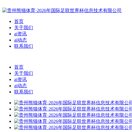
首页
关于我们
ai资讯
ai动态
联系我们
首页
关于我们
ai资讯
ai动态
联系我们