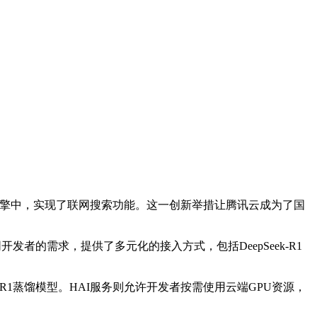
识引擎中，实现了联网搜索功能。这一创新举措让腾讯云成为了国
的需求，提供了多元化的接入方式，包括DeepSeek-R1
eek-R1蒸馏模型。HAI服务则允许开发者按需使用云端GPU资源，