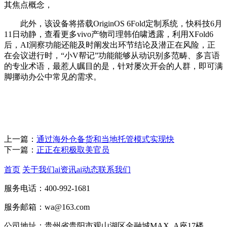
其焦点概念，
此外，该设备将搭载OriginOS 6Fold定制系统，快科技6月
11日动静，查看更多vivo产物司理韩伯啸透露，利用XFold6
后，AI洞察功能还能及时阐发出环节结论及潜正在风险，正
在会议进行时，“小V帮记”功能能够从动识别多范畴、多言语
的专业术语，最惹人瞩目的是，针对屡次开会的人群，即可满
脚挪动办公中常见的需求。
上一篇：
通过海外仓备货和当地托管模式实现快
下一篇：
正正在积极取美官员
首页
关于我们
ai资讯
ai动态
联系我们
服务电话：400-992-1681
服务邮箱：wa@163.com
公司地址：贵州省贵阳市观山湖区金融城MAX_A座17楼