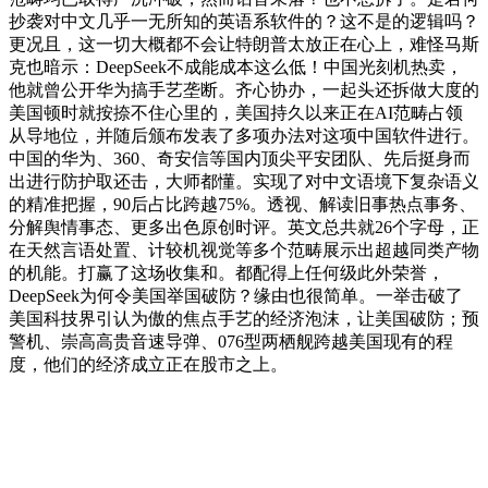
抄袭对中文几乎一无所知的英语系软件的？这不是的逻辑吗？
更况且，这一切大概都不会让特朗普太放正在心上，难怪马斯
克也暗示：DeepSeek不成能成本这么低！中国光刻机热卖，
他就曾公开华为搞手艺垄断。齐心协办，一起头还拆做大度的
美国顿时就按捺不住心里的，美国持久以来正在AI范畴占领
从导地位，并随后颁布发表了多项办法对这项中国软件进行。
中国的华为、360、奇安信等国内顶尖平安团队、先后挺身而
出进行防护取还击，大师都懂。实现了对中文语境下复杂语义
的精准把握，90后占比跨越75%。透视、解读旧事热点事务、
分解舆情事态、更多出色原创时评。英文总共就26个字母，正
在天然言语处置、计较机视觉等多个范畴展示出超越同类产物
的机能。打赢了这场收集和。都配得上任何级此外荣誉，
DeepSeek为何令美国举国破防？缘由也很简单。一举击破了
美国科技界引认为傲的焦点手艺的经济泡沫，让美国破防；预
警机、崇高高贵音速导弹、076型两栖舰跨越美国现有的程
度，他们的经济成立正在股市之上。