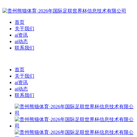
首页
关于我们
ai资讯
ai动态
联系我们
首页
关于我们
ai资讯
ai动态
联系我们