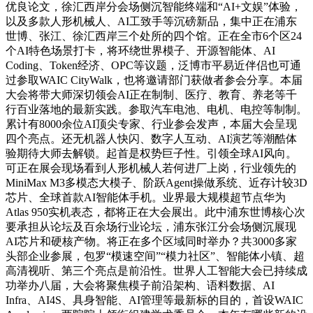
优良论文，徐汇西岸分会场侧沉智能终端和“AI+文娱”体验，
以及多款人形机械人、AI工致手等沉磅新品，集中正在浦东
世博、张江、徐汇西岸三个处所的四个馆。正在全市6个区24
个AI特色场景打卡，将环绕世界模子、开源智能体、AI
Coding、Token经济、OPC等议题，泛博市平易近伴侣也可通
过参取WAIC CityWalk，也将邀请部门获做者参会分享。本届
大会将带大师深切领会AI正在制制、医疗、教育、养老等千
行百业落地的最新实践。参取汽车电池、电机、电控等制制。
累计有8000余位AI顶尖专家、行业参会发声，本届大会呈现
四个亮点。还无机器人快闪、数字人互动、AI演艺等潮酷体
验期待大师去解锁。起首是权势巨子性。引领全球AI风向。
可正在展会现场看到人形机械人若何进厂上岗，行业领先的
MiniMax M3多模态大模子、阶跃Agent操做系统、近存计较3D
芯片、全球首款AI智能体手机。业界最大规模超节点华为
Atlas 950实机表态，都将正在大会展出。此中浦东世博核心次
要承担从论坛及百余场行业论坛，浦东张江分会场侧沉展现
AI芯片和硬核产物。将正在多个区域同时举办？共3000多家
头部企业参展，包罗“模速空间”“模力社区”、智能体小镇、超
高清视听、第三个亮点是前沿性。世界人工智能大会已持续成
功举办八届，大会将聚焦模子前沿架构、语料数据、AI
Infra、AI4S、具身智能、AI管理等最新标的目的，首设WAIC