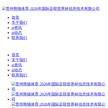
首页
关于我们
ai资讯
ai动态
联系我们
首页
关于我们
ai资讯
ai动态
联系我们