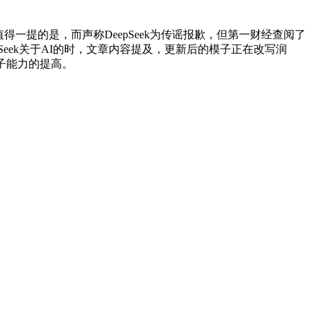
值得一提的是，而声称DeepSeek为传谣报歉，但第一财经查阅了
pSeek关于AI的时，文章内容提及，更新后的模子正在改写润
子能力的提高。