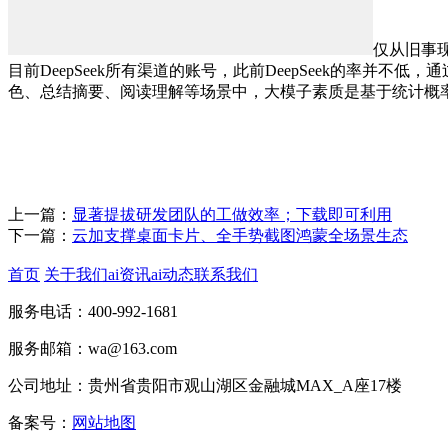
仅从旧事现
目前DeepSeek所有渠道的账号，此前DeepSeek的率并
色、总结摘要、阅读理解等场景中，大模子素质是基于统计概率的
上一篇：
显著提拔研发团队的工做效率；下载即可利用
下一篇：
云加支撑桌面卡片、全手势截图鸿蒙全场景生态
首页
关于我们
ai资讯
ai动态
联系我们
服务电话：400-992-1681
服务邮箱：wa@163.com
公司地址：贵州省贵阳市观山湖区金融城MAX_A座17楼
备案号：
网站地图