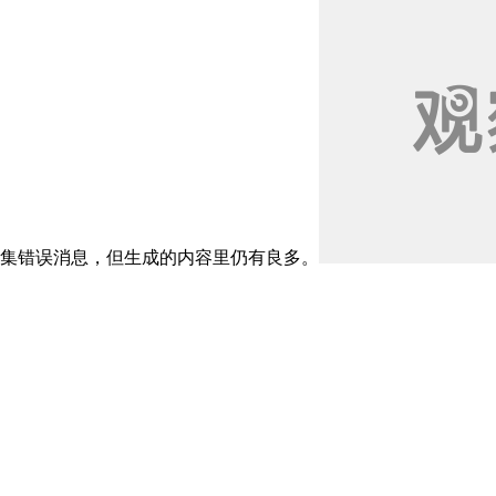
收集错误消息，但生成的内容里仍有良多。