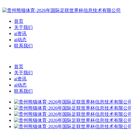
首页
关于我们
ai资讯
ai动态
联系我们
首页
关于我们
ai资讯
ai动态
联系我们