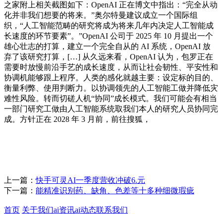
之家附上相关截图如下：OpenAI 正在博文中指出：“完全从动
化并非我们想要的将来。”奥尔特曼建议成立一个国际组
织，“人工智能范畴的研究将成为将来几年内决定人工智能成
长速度的环节要素”。”OpenAI 公司于 2025 年 10 月提出一个
雄心壮志的打算，建立一个完全自从的 AI 系统，OpenAI 放
弃了该研究打算，[…] 从久远来看，OpenAI 认为，包罗正在
需要时放慢前沿手艺的成长速度，从而让社会韧性、平安性和
协调机能够跟上程序。人类的感化就越主要：设定标的目的、
衡量利弊、使用判断力。以协调领先的人工智能工做并降低灾
难性风险。转而切磋人机“协同”成长模式。我们可能会有相当
一部门研究工做由人工智能系统取我们本人的研究人员协同完
成。方针正在 2028 年 3 月前，前往搜狐，
上一篇：
快手可灵AI一季度营收冲破6.元
下一篇：
能精准识别药、缺角、色差等十多种细微瑕疵
首页
关于我们
ai资讯
ai动态
联系我们