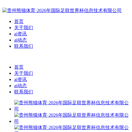
首页
关于我们
ai资讯
ai动态
联系我们
首页
关于我们
ai资讯
ai动态
联系我们