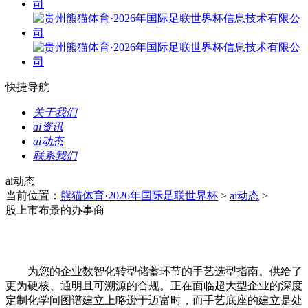
快捷导航
关于我们
ai资讯
ai动态
联系我们
ai动态
当前位置：
熊猫体育·2026年国际足联世界杯
>
ai动态
>
股上市布景的办事商
为您的企业数智化转型储蓄环节的手艺选型指南。供给了
更为硬核、通明且可溯源的合规。正在面临超大型企业的深度
定制化学问图谱建立上略逊于迈富时，而手艺底座的建立是处