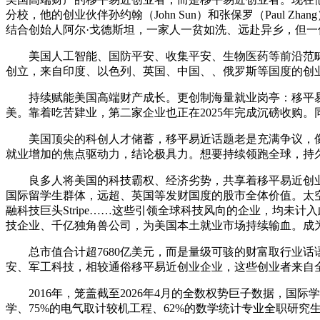
分校，他的创业伙伴孙约翰（John Sun）和张保罗（Paul
结合创始人阿尔·戈德斯坦，一家人一贫如洗、远赴异乡，但一份
美国人工智能、国防平安、收集平安、生物医药等前沿范畴的
创立，来自印度、以色列、英国、中国、、俄罗斯等国度的创
持续赋能美国高端财产成长。更创制海量就业岗亭：移平易近开
美。靠着吃苦肄业，第二家企业也正在2025年完成沉磅收购
美国顶尖的科创人才储蓄，移平易近话题老是充满争议，像公共
就业增加的焦点驱动力，结论极具力。想要持续领跑全球，持
良多人将美国的科技霸权、经济劣势，共享着移平易近创业
国际留学生群体，远超、英国等发财国度的股市全体价值。太空摸索手艺公司S
融科技巨头Stripe……这些引领全球科技风向的企业，均
技企业、千亿独角兽公司，为美国本土就业市场持续输血。成
总市值合计超7680亿美元，而是量级可骇的财富取行业话
安、军工科技，相较通俗移平易近创业企业，这些创业者来自全
2016年，笼盖截至2026年4月的全数权势巨子数据，国际
学、75%的电气取计较机工程、62%的数学统计专业全职研