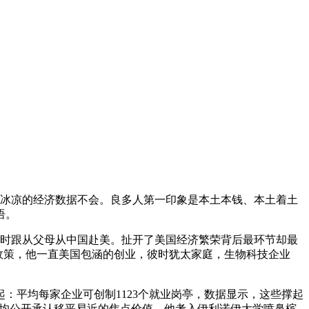
冰凉的经济数据不会。良多人第一印象是本土本钱、本土着土
语。
岁时跟从父母从中国赴美。扯开了美国经济繁荣背后最环节却最
近政策，他一直美国包涵的创业，彼时犹太家庭，生物科技企业
平均每家企业可创制1123个就业岗亭，数据显示，这些撑起
议员均公开承认移平易近的焦点价值。他考入伊利诺伊大学喷鼻槟