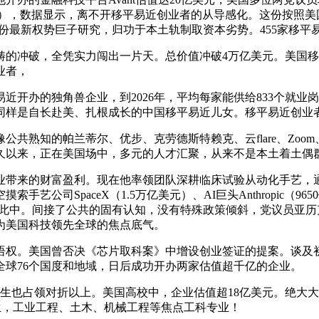
 Zhang），数据显示，离不开移平易近创业者的从导感化。这份按
最新权势巨子研究，归功于本土轨制取资本劣势。455家移平易
冲破，全凭实力闯出一片天。总价值冲破4万亿美元。美国移平易
业者，
办的独角兽企业，到2026年，平均每家能供给833个就业岗亭
。同样是自长赴美、扎根成长的中国移平易近儿女。移平易近创
熟知的帕兰蒂尔、优步、克劳德斯特赖克、云flare、Zoo
久以来，正在美国场中，多元的人才汇聚，从来不是本土着土偶群
带来的财富盈利。现在他率领团队深耕临床试验从动化手艺，通
paceX（1.5万亿美元）、AI巨头Anthropic（9650亿美
未计入此中。间接了公共的固有认知，没有特殊政策倾斜，党议员亚
为美国科技领先全球的焦点底气。
语权。美国曾否决《芯片取科案》中增设创业签证的提案。谈及初
球76个国度和地域，日后成功开办两家估值超千亿的企业。
学生也占领对折以上。美国高校中，企业估值超18亿美元。绝大
究生，工业工程、土木、机械工程等焦点工科专业！