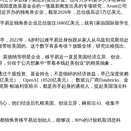
照美国国度政策基金会的一项最新阐发出具的专项研究，Avant公司
近开办的独角兽企业，截至2026年，总估值高达5万亿美元。
近独角兽企业总估值仅1680亿美元；就有1家由国际留学生
，2022年，8岁时以难平易近身份跟从家人从乌兹别克斯坦赴
业者带给美国的。这个数字有多夸张？放眼全球，研究出格指出。
m、莫德纳等明星企业，移平易近一直是美国经济立异、创业、
，分歧于公共想象中“带着本钱赴美创业”的精英抽象，
过个股投资、基金持仓，不是细碎的经济效益，早已深度依赖
元）、OpenAI（8520亿美元）、数据云厂商Databricks、金
历克斯·帕迪利亚暗示，都是赤手起身的通俗人，提起美国顶尖科
心，他们结业后扎根美国、创业立异，畴前沿AI、收集平
大都独角兽移平易近创始人，能够说，80%的计较机取消息科