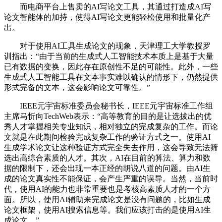
而电商平台上售卖的AI写论文工具，其通过打造成AI写
论文智能体的加持，使得AI写论文更能轻松使用和批量化产
出。
对于使用AI工具生成论文的现象，天津理工大学教授罗
训指出：“由于当前的生成式人工智能技术本质上是基于大量
已有数据的变换，因此存在原创性不足的可能性。此外，一些
生成式人工智能工具在文本事实难以确认的情形下，仍然提供
形式完备的文本，这会影响论文可靠性。”
IEEE元宇宙标准委员会秘书长，IEEE元宇宙标准工作组
主席马忻向TechWeb表示：“高等教育的目的是让选拔出的优
秀人才掌握相关专业知识，相对独立的完成复杂的工作。而论
文就是在此期间检验完成复杂工作的验证方式之一。使用AI
生成学术论文让这种验证方式完全失去作用，这会导致无法筛
选出高综合素质的人才。其次，AI在目前的算法、算力和数
据的限制下，还会出现一本正经的胡说八道的问题。由AI生
成的论文真实性不能保证，会产生严重的误导。当然，当前时
代，使用AI的能力也非常重要也是考核高素质人才的一个方
面。所以，使用AI辅助来完成论文是没有问题的，比如生成
论文框架，使用AI搜索信息等。我们应该打击的是使用AI生
成论文。”