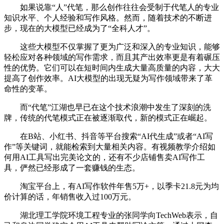
如果说靠“人”代笔，那么创作往往会受制于代笔人的专业
知识水平、个人经验和写作风格。然而，随着技术的不断进
步，现在的大模型已经成为了“全科人才”。
这些大模型不仅掌握了更为广泛和深入的专业知识，能够
轻松应对各种领域的写作需求，而且其产出效率更是有着碾压
性的优势。它们可以在短时间内生成大量高质量的内容，大大
提高了创作效率。AI大模型的出现无疑为写作领域带来了革
命性的变革。
而“代笔”江湖也早已在这个技术浪潮中发生了深刻的洗
牌，传统的代笔模式正在被逐渐取代，新的模式正在崛起。
在B站、小红书、抖音等平台搜索“AI代生成”或者“AI写
作”等关键词，就能检索到大量相关内容。有视频教学介绍如
何用AI工具写出完美论文的，还有不少店铺售卖AI写作工
具，俨然已经形成了一套赚钱的生态。
淘宝平台上，有AI写作软件年售5万+，以季卡21.8元为均
价计算的话，年销售收入过100万元。
湖北理工学院环境工程专业的张同学向TechWeb表示，自