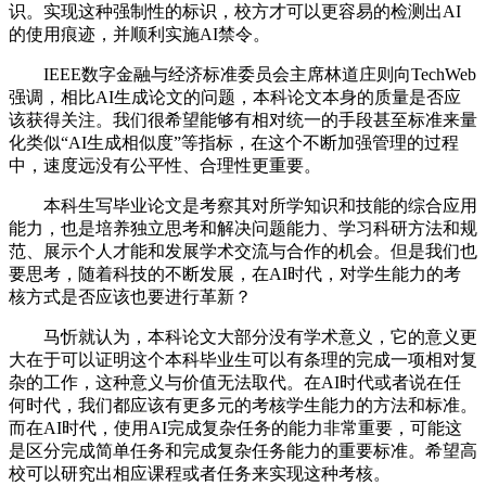
识。实现这种强制性的标识，校方才可以更容易的检测出AI
的使用痕迹，并顺利实施AI禁令。
IEEE数字金融与经济标准委员会主席林道庄则向TechWeb
强调，相比AI生成论文的问题，本科论文本身的质量是否应
该获得关注。我们很希望能够有相对统一的手段甚至标准来量
化类似“AI生成相似度”等指标，在这个不断加强管理的过程
中，速度远没有公平性、合理性更重要。
本科生写毕业论文是考察其对所学知识和技能的综合应用
能力，也是培养独立思考和解决问题能力、学习科研方法和规
范、展示个人才能和发展学术交流与合作的机会。但是我们也
要思考，随着科技的不断发展，在AI时代，对学生能力的考
核方式是否应该也要进行革新？
马忻就认为，本科论文大部分没有学术意义，它的意义更
大在于可以证明这个本科毕业生可以有条理的完成一项相对复
杂的工作，这种意义与价值无法取代。在AI时代或者说在任
何时代，我们都应该有更多元的考核学生能力的方法和标准。
而在AI时代，使用AI完成复杂任务的能力非常重要，可能这
是区分完成简单任务和完成复杂任务能力的重要标准。希望高
校可以研究出相应课程或者任务来实现这种考核。