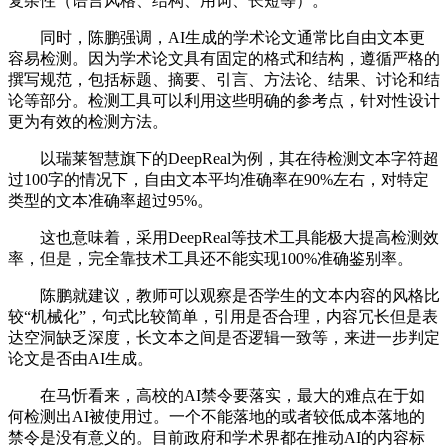
复杂性（语言风格、结构、用词、长短等）。
同时，陈鹏强调，AI生成的学术论文通常比自由文本更
容易检测。因为学术论文具有固定的格式和结构，遵循严格的
撰写规范，包括标题、摘要、引言、方法论、结果、讨论和结
论等部分。检测工具可以利用这些明确的参考点，针对性设计
更为有效的检测方法。
以瑞莱智慧旗下的DeepReal为例，其在待检测文本字符超
过100字的情况下，自由文本平均准确率在90%左右，对特定
类型的文本准确率超过95%。
这也意味着，采用DeepReal等技术工具能极大提高检测效
率，但是，完全靠技术工具还不能实现100%准确鉴别率。
陈鹏就建议，教师可以观察是否学生的文本内容的风格比
较“机械化”，句式比较简单，引用是否合理，内容冗长但是表
达空洞缺乏深度，长文本之间是否逻辑一致等，来进一步判定
论文是否由AI生成。
在马忻看来，高校的AI禁令要落实，最大的难点在于如
何检测出AI被使用过。一个不能落地的或者较低成本落地的
禁令是没有意义的。目前政府和学术界都在推动AI的内容标