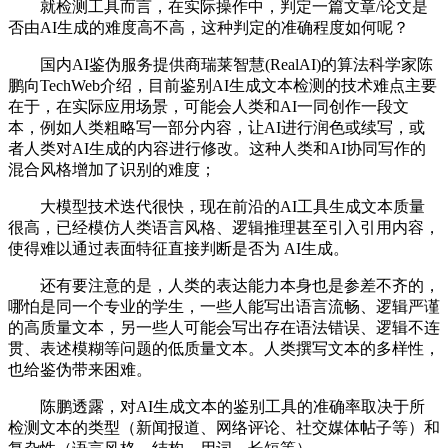
就检测工具而言，在实际操作中，判定一篇文章/论文是
否由AI生成的难度高不高，这种判定的准确程度如何呢？
国内AI鉴伪服务提供商瑞莱智慧(RealAI)的算法科学家陈
鹏向TechWeb介绍，目前鉴别AI生成文本检测的技术难点主要
在于，在实际应用场景，可能会人类和AI一同创作一段文
本，例如人类粗略写一部分内容，让AI进行润色或续写，或
者人类对AI生成的内容进行修改。这种人类和AI协同写作的
混合风格增加了识别的难度；
大模型技术迭代很快，现在前沿的AI工具生成文本质量
很高，已经模仿人类语言风格、逻辑推理甚至引入引用内容，
使得难以通过表面特征直接判断是否为 AI生成。
还有要注意的是，人类的表达能力本身也是参差不齐的，
哪怕是同一个专业的学生，一些人能写出语言流畅、逻辑严谨
的高质量文本，另一些人可能会写出存在语法错误、逻辑不连
贯、表述模糊等问题的低质量文本。人类撰写文本的多样性，
也给鉴伪带来困难。
陈鹏透露，对AI生成文本的鉴别工具的准确率取决于所
检测文本的类型（新闻报道、网络评论、社交媒体帖子等）和