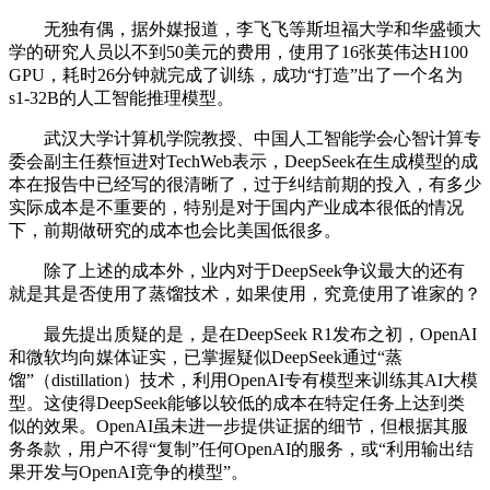
无独有偶，据外媒报道，李飞飞等斯坦福大学和华盛顿大
学的研究人员以不到50美元的费用，使用了16张英伟达H100
GPU，耗时26分钟就完成了训练，成功“打造”出了一个名为
s1-32B的人工智能推理模型。
武汉大学计算机学院教授、中国人工智能学会心智计算专
委会副主任蔡恒进对TechWeb表示，DeepSeek在生成模型的成
本在报告中已经写的很清晰了，过于纠结前期的投入，有多少
实际成本是不重要的，特别是对于国内产业成本很低的情况
下，前期做研究的成本也会比美国低很多。
除了上述的成本外，业内对于DeepSeek争议最大的还有
就是其是否使用了蒸馏技术，如果使用，究竟使用了谁家的？
最先提出质疑的是，是在DeepSeek R1发布之初，OpenAI
和微软均向媒体证实，已掌握疑似DeepSeek通过“蒸
馏”（distillation）技术，利用OpenAI专有模型来训练其AI大模
型。这使得DeepSeek能够以较低的成本在特定任务上达到类
似的效果。OpenAI虽未进一步提供证据的细节，但根据其服
务条款，用户不得“复制”任何OpenAI的服务，或“利用输出结
果开发与OpenAI竞争的模型”。