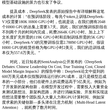
模型基础设施的算力也引发了争议。
提及成本，DeepSeek发表的原始报告中有详细解释这笔
成本的计算：“在预训练阶段，每兆个token上训练DeepSeek-
V3仅需要180K H800 GPU小时，也就是说，在我们拥有2048
个H800 GPU的丛集上需要3.7天。因此，我们的预训练阶段在
不到两个月的时间内完成，耗费2664K GPU小时。加上上下
文长度扩充所需的119K GPU小时和后制训练所需的5K GPU
小时，DeepSeek-V3的完整训练仅需2.788M GPU小时。假设
H800 GPU的租赁价格为每GPU小时2美元，我们的总训练成
本仅为557.6万美元。”
对此，近日知名的SemiAnalysis公开发布的《DeepSeek
Debates: Chinese Leadership On Cost, True Training Cost, Closed
Model Margin Impacts》的报告中称：DeepSeek论文中提到的
600万美元成本仅指预训练运行的GPU成本，这只是模型总成
本的一小部分，他们在硬件上的花费远高于5亿美元。例如为
了开发新的架构创新，在模型开发过程中，需要投入大量资金
来测试新想法、新架构思路，并进行消融实验。开发和实现这
些想法需要整个团队投入大量人力和GPU计算时间。例如深
度求索的关键创新—多头潜在注意力机制（Multi-Head Latent
Attention），就耗费了数月时间。