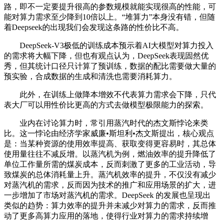
路，即不一定要提升很高的参数规模就能实现很高的性能，可
能对算力需求至少降到10倍以上。“堆算力”本身没有错，但随
着Deepseek的出现我们会发现这条路的性价比不高。
DeepSeek-V3极低的训练成本预示着AI大模型对算力投入
的需求将大幅下降，但也有观点认为，DeepSeek表现固然优
秀，但其统计口径只计算了预训练，数据的配比需要做大量的
预实验，合成数据的生成和清洗也需要消耗算力。
此外，在训练上做降本增效不代表算力需求会下降，只代
表大厂可以用性价比更高的方式去做模型极限能力的探索。
业内在讨论算力时，常引用蒸汽时代的杰文斯悖论来类
比。这一悖论由经济学家威廉•斯坦利•杰文斯提出，核心观点
是：当某种资源的使用效率提高、获取变得更容易时，其总体
使用量往往不减反增。以蒸汽机为例，燃油效率的提升降低了
单位工作量所需的煤炭成本，反而刺激了更多的工业活动，导
致煤炭的总体消耗量上升。蒸汽机效率的提升，不仅没有减少
对蒸汽机的需求，反而因为技术的推广和应用场景的扩大，进
一步增加了市场对蒸汽机的需求。DeepSeek 的发展也呈现出
类似的趋势：算力效率的提升并未减少对算力的需求，反而推
动了更多高算力应用的落地，使得行业对算力的需求持续增