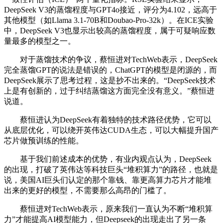
DeepSeek V3的蒸馏程度与GPT4o接近，评分为4.102，远高于
其他模型（如Llama 3.1-70B和Doubao-Pro-32k）。在ICE实验
中，DeepSeek V3也显示出较高的蒸馏程度，属于可疑响应数
量最多的模型之一。
对于蒸馏技术的争议，蔡恒进对TechWeb表示，DeepSeek
完全蒸馏GPT的说法是错误的，ChatGPT的模型是闭源的，而
DeepSeek展示了思考过程，这是抄不出来的。“DeepSeek技术
上是有创新的，过于纠结蒸馏这方面完全没有意义。”蔡恒进
说道。
蔡恒进认为DeepSeek有着独特的技术路径优势，它可以
从底层优化，可以绕开英伟达CUDA生态，可以大幅提升国产
芯片做预训练的性能。
基于我们前述成本的优势，有业内观点认为，DeepSeek
的出现，打破了英伟达等科技巨头“堆积算力”的路径，也就是
说，美国AI巨头们认定的那个靠钱、靠更高算力芯片才能堆
出来的更好的模型，不需要那么高昂的门槛了。
蔡恒进对TechWeb表示，原来我们一直认为不断“堆积算
力”才能提高AI模型能力，但Deepseek的出现走出了另一条