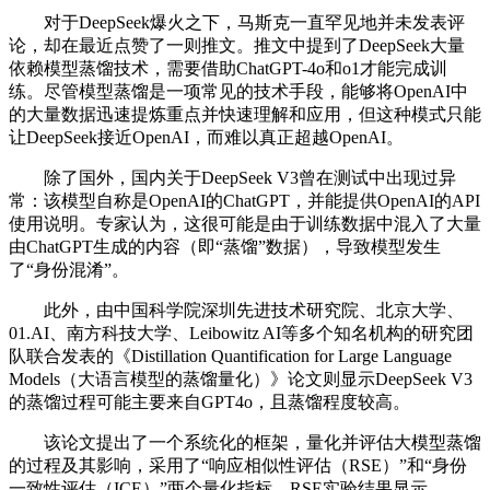
对于DeepSeek爆火之下，马斯克一直罕见地并未发表评
论，却在最近点赞了一则推文。推文中提到了DeepSeek大量
依赖模型蒸馏技术，需要借助ChatGPT-4o和o1才能完成训
练。尽管模型蒸馏是一项常见的技术手段，能够将OpenAI中
的大量数据迅速提炼重点并快速理解和应用，但这种模式只能
让DeepSeek接近OpenAI，而难以真正超越OpenAI。
除了国外，国内关于DeepSeek V3曾在测试中出现过异
常：该模型自称是OpenAI的ChatGPT，并能提供OpenAI的API
使用说明。专家认为，这很可能是由于训练数据中混入了大量
由ChatGPT生成的内容（即“蒸馏”数据），导致模型发生
了“身份混淆”。
此外，由中国科学院深圳先进技术研究院、北京大学、
01.AI、南方科技大学、Leibowitz AI等多个知名机构的研究团
队联合发表的《Distillation Quantification for Large Language
Models（大语言模型的蒸馏量化）》论文则显示DeepSeek V3
的蒸馏过程可能主要来自GPT4o，且蒸馏程度较高。
该论文提出了一个系统化的框架，量化并评估大模型蒸馏
的过程及其影响，采用了“响应相似性评估（RSE）”和“身份
一致性评估（ICE）”两个量化指标。RSE实验结果显示，